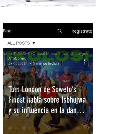
Regístrate
Blog
ALL POSTS
ALL POSTS
AfroConex
27 oct 2024
3 min de lectura
Indagacion de
la danza
Pensamientos
acerca de la
Tom London de Soweto’s
danza
Finest habla sobre Isbhujwa
Conoce a los
artistas
y su influencia en la danza
Música
Amapiano